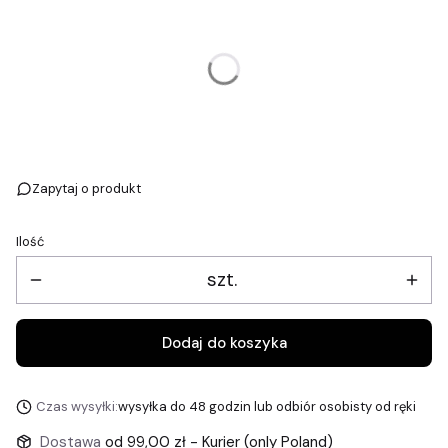
Wybierz wariant produktu:
Poszczególne warianty mogą różnić się ceną
*
Rozmiar ramy cale / cm
Wybierz
Zapytaj o produkt
Ilość
szt.
Dodaj do koszyka
Czas wysyłki:
wysyłka do 48 godzin lub odbiór osobisty od ręki
Dostawa
od 99,00 zł
- Kurier (only Poland)