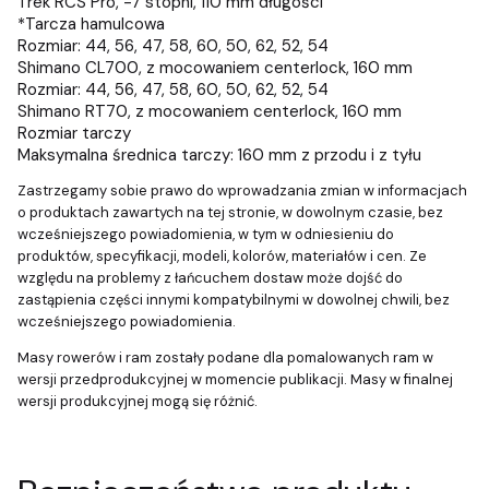
Trek RCS Pro, -7 stopni, 110 mm długości
*Tarcza hamulcowa
Rozmiar: 44, 56, 47, 58, 60, 50, 62, 52, 54
Shimano CL700, z mocowaniem centerlock, 160 mm
Rozmiar: 44, 56, 47, 58, 60, 50, 62, 52, 54
Shimano RT70, z mocowaniem centerlock, 160 mm
Rozmiar tarczy
Maksymalna średnica tarczy: 160 mm z przodu i z tyłu
Zastrzegamy sobie prawo do wprowadzania zmian w informacjach
o produktach zawartych na tej stronie, w dowolnym czasie, bez
wcześniejszego powiadomienia, w tym w odniesieniu do
produktów, specyfikacji, modeli, kolorów, materiałów i cen. Ze
względu na problemy z łańcuchem dostaw może dojść do
zastąpienia części innymi kompatybilnymi w dowolnej chwili, bez
wcześniejszego powiadomienia.
Masy rowerów i ram zostały podane dla pomalowanych ram w
wersji przedprodukcyjnej w momencie publikacji. Masy w finalnej
wersji produkcyjnej mogą się różnić.