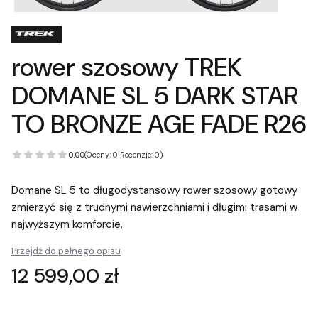
rower szosowy TREK
DOMANE SL 5 DARK STAR
TO BRONZE AGE FADE R26
0.00
(Oceny: 0 Recenzje: 0)
Domane SL 5 to długodystansowy rower szosowy gotowy
zmierzyć się z trudnymi nawierzchniami i długimi trasami w
najwyższym komforcie.
Przejdź do pełnego opisu
Cena
12 599,00 zł