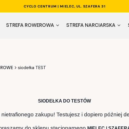
CYCLO CENTRUM | MIELEC, UL. SZAFERA 31
STREFA ROWEROWA
STREFA NARCIARSKA
EROWE
siodełka TEST
SIODEŁKA DO TESTÓW
nietrafionego zakupu! Testujesz i dopiero później 
praszamy do sklepu stacjonarnego
MIELEC | SZAFERA