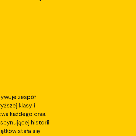
tywuje zespół
ższej klasy i
twa każdego dnia.
scynującej historii
ątków stała się