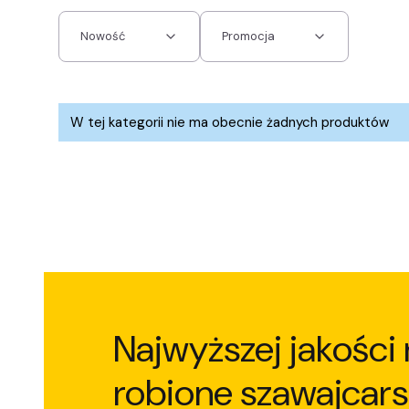
Nowość
Promocja
Koniec filtrów
Lista produktów
W tej kategorii nie ma obecnie żadnych produktów
Najwyższej jakości 
robione szawajcars