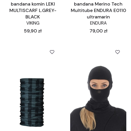
bandana komin LEKI
bandana Merino Tech
MULTISCARF L.GREY-
Multitube ENDURA E0110
BLACK
ultramarin
VIKING
ENDURA
Cena
Cena
59,90 zł
79,00 zł