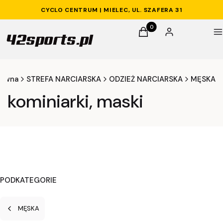
CYCLO CENTRUM | MIELEC, UL. SZAFERA 31
Produkty w koszyku: 0. 
Koszyk
Zaloguj się
M
łówna
STREFA NARCIARSKA
ODZIEŻ NARCIARSKA
MĘSKA
kominiarki, maski
PODKATEGORIE
MĘSKA