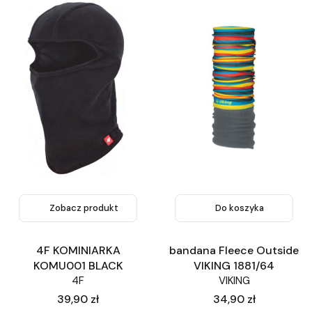
Zobacz produkt
Do koszyka
4F KOMINIARKA
bandana Fleece Outside
KOMU001 BLACK
VIKING 1881/64
4F
VIKING
Cena
Cena
39,90 zł
34,90 zł