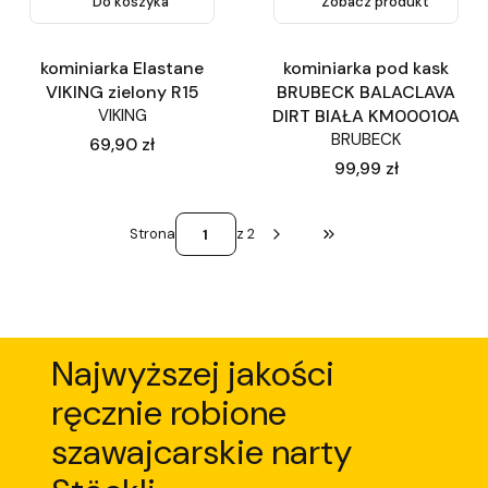
Do koszyka
Zobacz produkt
kominiarka Elastane
kominiarka pod kask
VIKING zielony R15
BRUBECK BALACLAVA
VIKING
DIRT BIAŁA KM00010A
BRUBECK
Cena
69,90 zł
Cena
99,99 zł
Strona
z 2
Przejdź do ostatniej st
Najwyższej jakości
ręcznie robione
szawajcarskie narty