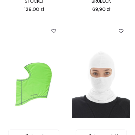
STÖCKLI
BRUBECK
Cena
Cena
129,00 zł
69,90 zł