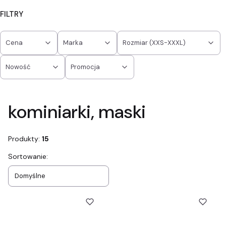
FILTRY
Cena
Marka
Rozmiar (XXS-XXXL)
Nowość
Promocja
Koniec filtrów
kominiarki, maski
Produkty:
15
Lista produktów
Sortowanie:
Domyślne