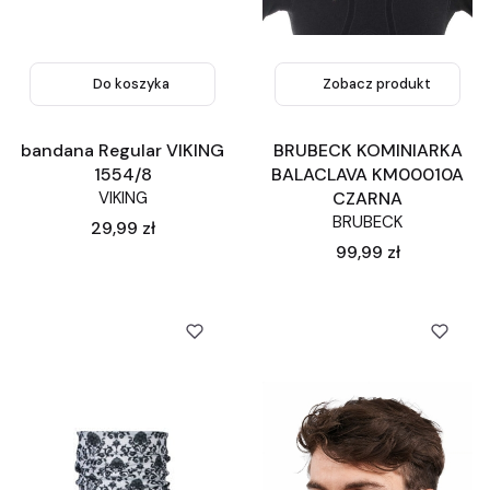
Do koszyka
Zobacz produkt
bandana Regular VIKING
BRUBECK KOMINIARKA
1554/8
BALACLAVA KM00010A
VIKING
CZARNA
BRUBECK
Cena
29,99 zł
Cena
99,99 zł