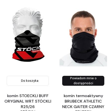
Powiadom mnie o
Do koszyka
Zobacz produkt
dostępności
komin STOECKLI BUFF
komin termoaktywny
ORYGINAL WRT STÖCKLI
BRUBECK ATHLETIC
R25/26
NECK GAITER CZARNY