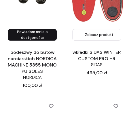
Powiadom mnie o
Zobacz produkt
Zobacz produkt
dostępności
podeszwy do butów
wkładki SIDAS WINTER
narciarskich NORDICA
CUSTOM PRO HR
MACHINE 5355 MONO
SIDAS
PU SOLES
Cena
495,00 zł
NORDICA
Cena
100,00 zł