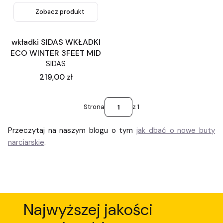
Zobacz produkt
wkładki SIDAS WKŁADKI
ECO WINTER 3FEET MID
SIDAS
Cena
219,00 zł
Strona
z 1
Przeczytaj na naszym blogu o tym
jak dbać o nowe buty
narciarskie
.
Najwyższej jakości