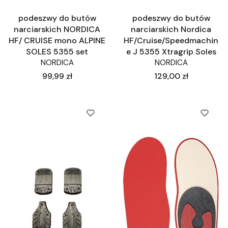
podeszwy do butów
podeszwy do butów
narciarskich NORDICA
narciarskich Nordica
HF/ CRUISE mono ALPINE
HF/Cruise/Speedmachin
SOLES 5355 set
e J 5355 Xtragrip Soles
NORDICA
NORDICA
Cena
Cena
99,99 zł
129,00 zł