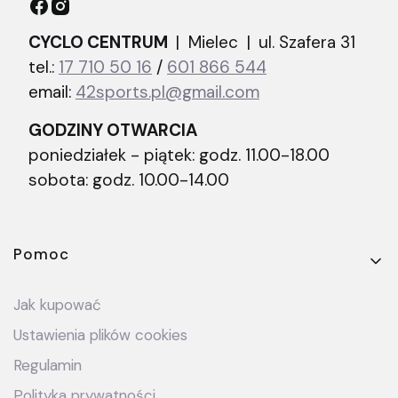
CYCLO CENTRUM
| Mielec |
ul. Szafera 31
tel.:
17 710 50 16
/
601 866 544
email:
42sports.pl@gmail.com
GODZINY OTWARCIA
poniedziałek - piątek: godz. 11.00-18.00
sobota: godz. 10.00-14.00
Linki w stopce
Pomoc
Jak kupować
Ustawienia plików cookies
Regulamin
Polityka prywatności