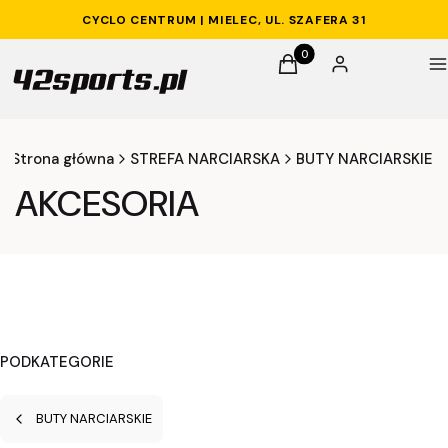
CYCLO CENTRUM | MIELEC, UL. SZAFERA 31
Produkty w koszyku: 0. 
Koszyk
Zaloguj się
M
Strona główna
STREFA NARCIARSKA
BUTY NARCIARSKIE
AKCESORIA
PODKATEGORIE
BUTY NARCIARSKIE