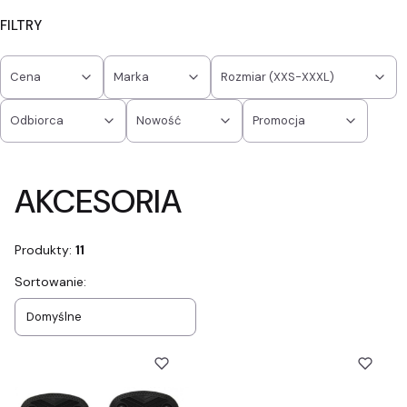
FILTRY
Cena
Marka
Rozmiar (XXS-XXXL)
Odbiorca
Nowość
Promocja
Koniec filtrów
AKCESORIA
Produkty:
11
Lista produktów
Sortowanie:
Domyślne