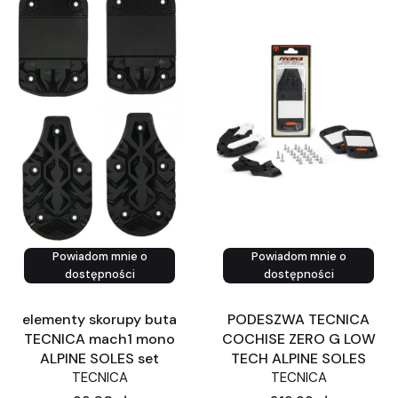
Powiadom mnie o
Powiadom mnie o
dostępności
dostępności
elementy skorupy buta
PODESZWA TECNICA
TECNICA mach1 mono
COCHISE ZERO G LOW
ALPINE SOLES set
TECH ALPINE SOLES
TECNICA
TECNICA