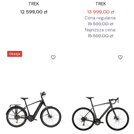
TREK
TREK
Cena
12 599,00 zł
13 999,00 zł
Cena regularna:
15 599,00 zł
Najniższa cena:
15 599,00 zł
Okazja