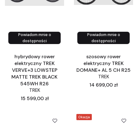
Powiadom mnie o
Powiadom mnie o
Zobacz produkt
Zobacz produkt
dostępności
dostępności
hybrydowy rower
szosowy rower
elektryczny TREK
elektryczny TREK
VERVE+3 LOWSTEP
DOMANE+ AL 5 CH R25
MATTE TREK BLACK
TREK
545WH R26
Cena
14 699,00 zł
TREK
Cena
15 599,00 zł
Okazja