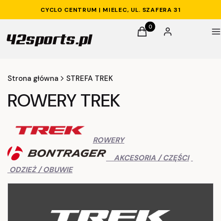
CYCLO CENTRUM | MIELEC, UL. SZAFERA 31
Produkty w koszyku: 0. 
Koszyk
Zaloguj się
M
Strona główna
STREFA TREK
ROWERY TREK
ROWERY
AKCESORIA / CZĘŚCI
ODZIEŻ / OBUWIE