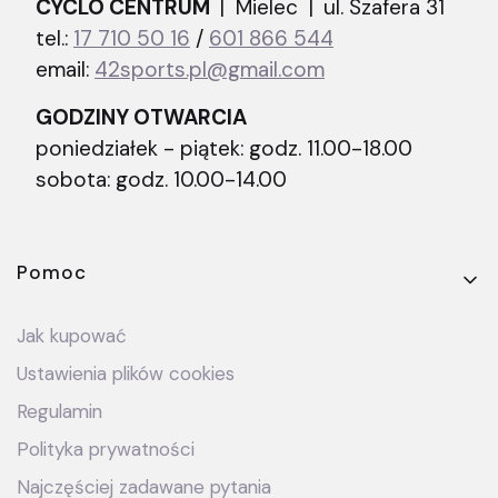
CYCLO CENTRUM
| Mielec |
ul. Szafera 31
tel.:
17 710 50 16
/
601 866 544
email:
42sports.pl@gmail.com
GODZINY OTWARCIA
poniedziałek - piątek: godz. 11.00-18.00
sobota: godz. 10.00-14.00
Linki w stopce
Pomoc
Jak kupować
Ustawienia plików cookies
Regulamin
Polityka prywatności
Najczęściej zadawane pytania