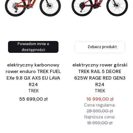
Powiadom mnie o
Zobacz produkt
Zobacz produkt
dostępności
elektryczny karbonowy
elektryczny rower górski
rower enduro TREK FUEL
TREK RAIL 5 DEORE
EXe 9.8 GX AXS EU LAVA
625W RAGE RED GEN3
R24
R24
TREK
TREK
Cena
55 699,00 zł
16 999,00 zł
Cena regularna:
28 599,00 zł
Najniższa cena:
16 999,00 zł