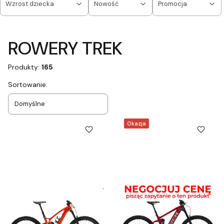
Wzrost dziecka
Nowość
Promocja
Koniec filtrów
ROWERY TREK
Produkty:
165
Lista produktów
Sortowanie:
Domyślne
Okazja