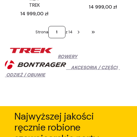
TREK
Cena
14 999,00 zł
Cena
14 999,00 zł
Strona
z 14
Przejdź do ostatniej st
ROWERY
AKCESORIA / CZĘŚCI
ODZIEŻ / OBUWIE
Najwyższej jakości
ręcznie robione