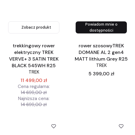
Powiadom mnie o
Zobacz produkt
Zobacz produkt
dostępności
trekkingowy rower
rower szosowyTREK
elektryczny TREK
DOMANE AL 2 gen4
VERVE+ 3 SATIN TREK
MATT lithium Grey R25
BLACK 545WH R25
TREK
TREK
Cena
5 399,00 zł
11 499,00 zł
Cena regularna:
14 699,00 zł
Najniższa cena:
14 699,00 zł