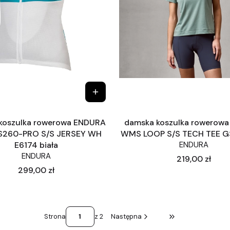
koszulka rowerowa ENDURA
damska koszulka rowerow
260-PRO S/S JERSEY WH
WMS LOOP S/S TECH TEE G
E6174 biała
ENDURA
ENDURA
Cena
219,00 zł
Cena
299,00 zł
Strona
z 2
Następna
Przejdź do ostatni