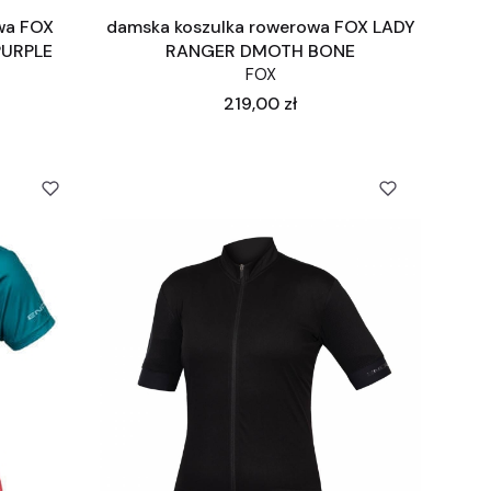
wa FOX
damska koszulka rowerowa FOX LADY
PURPLE
RANGER DMOTH BONE
FOX
Cena
219,00 zł