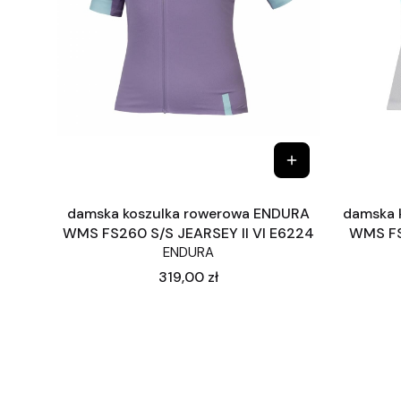
damska koszulka rowerowa ENDURA
damska 
WMS FS260 S/S JEARSEY II VI E6224
WMS FS
ENDURA
Cena
319,00 zł