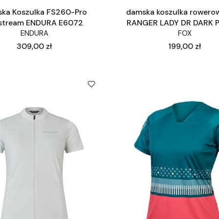
ka Koszulka FS260-Pro
damska koszulka rowero
stream ENDURA E6072
RANGER LADY DR DARK 
ENDURA
FOX
Cena
Cena
309,00 zł
199,00 zł