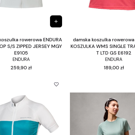
koszulka rowerowa ENDURA
damska koszulka rowerow
P S/S ZIPPED JERSEY MGY
KOSZULKA WMS SINGLE TRA
E9105
T LTD GS E6192
ENDURA
ENDURA
Cena
Cena
259,90 zł
189,00 zł