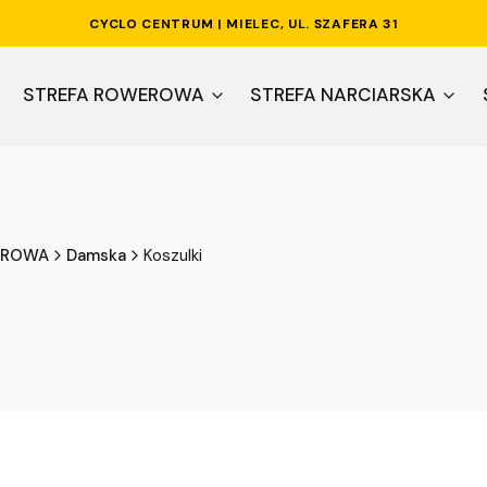
CYCLO CENTRUM | MIELEC, UL. SZAFERA 31
STREFA ROWEROWA
STREFA NARCIARSKA
EROWA
Damska
Koszulki