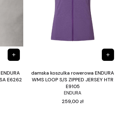
a ENDURA
damska koszulka rowerowa ENDURA
SA E6262
WMS LOOP S/S ZIPPED JERSEY HTR
E9105
ENDURA
Cena
259,00 zł
ej strony z produktami