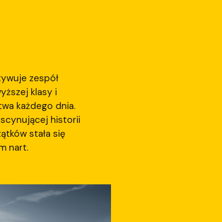
tywuje zespół
ższej klasy i
twa każdego dnia.
scynującej historii
ątków stała się
 nart.