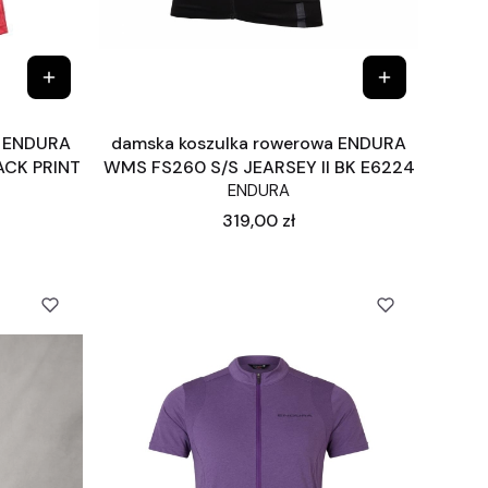
a ENDURA
damska koszulka rowerowa ENDURA
CK PRINT
WMS FS260 S/S JEARSEY II BK E6224
ENDURA
Cena
319,00 zł