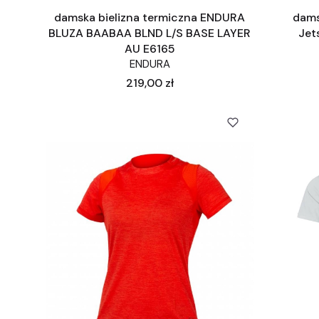
damska bielizna termiczna ENDURA
dams
BLUZA BAABAA BLND L/S BASE LAYER
Jet
AU E6165
ENDURA
Cena
219,00 zł