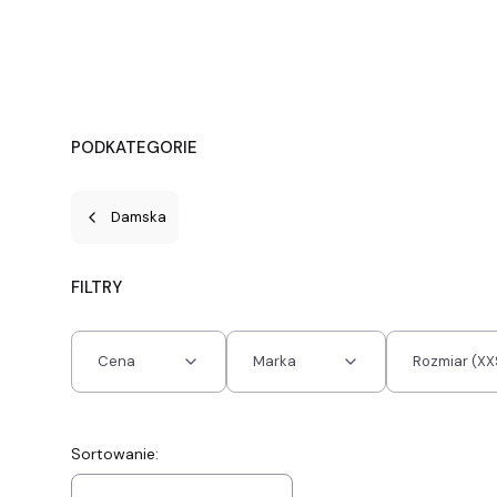
PODKATEGORIE
Damska
FILTRY
Cena
Marka
Rozmiar (X
Koniec filtrów
Lista produktów
Sortowanie: