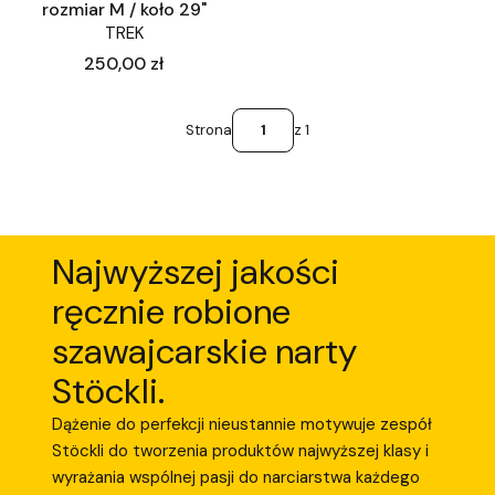
rozmiar M / koło 29"
TREK
Cena
250,00 zł
Strona
z 1
Najwyższej jakości
ręcznie robione
szawajcarskie narty
Stöckli.
Dążenie do perfekcji nieustannie motywuje zespół
Stöckli do tworzenia produktów najwyższej klasy i
wyrażania wspólnej pasji do narciarstwa każdego