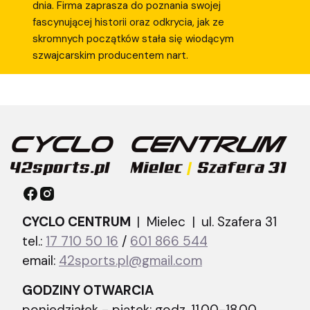
dnia. Firma zaprasza do poznania swojej
fascynującej historii oraz odkrycia, jak ze
skromnych początków stała się wiodącym
szwajcarskim producentem nart.
CYCLO CENTRUM
| Mielec |
ul. Szafera 31
tel.:
17 710 50 16
/
601 866 544
email:
42sports.pl@gmail.com
GODZINY OTWARCIA
poniedziałek - piątek: godz. 11.00-18.00