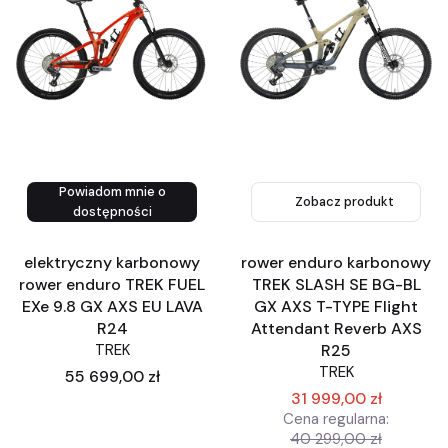
Powiadom mnie o
Zobacz produkt
Zobacz produkt
dostępności
elektryczny karbonowy
rower enduro karbonowy
rower enduro TREK FUEL
TREK SLASH SE BG-BL
EXe 9.8 GX AXS EU LAVA
GX AXS T-TYPE Flight
R24
Attendant Reverb AXS
TREK
R25
TREK
Cena
55 699,00 zł
31 999,00 zł
Cena regularna:
40 299,00 zł