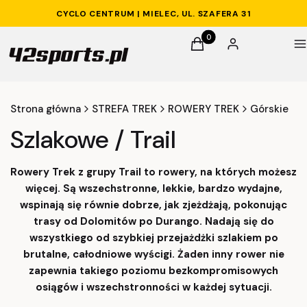
CYCLO CENTRUM | MIELEC, UL. SZAFERA 31
Produkty w koszyku: 0. 
Koszyk
Zaloguj się
M
Strona główna
STREFA TREK
ROWERY TREK
Górskie
Szlakowe / Trail
Rowery Trek z grupy Trail to rowery, na których możesz
więcej. Są wszechstronne, lekkie, bardzo wydajne,
wspinają się równie dobrze, jak zjeżdżają, pokonując
trasy od Dolomitów po Durango. Nadają się do
wszystkiego od szybkiej przejażdżki szlakiem po
brutalne, całodniowe wyścigi. Żaden inny rower nie
zapewnia takiego poziomu bezkompromisowych
osiągów i wszechstronności w każdej sytuacji.