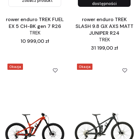
Zobacz produkt
dostępności
rower enduro TREK FUEL
rower enduro TREK
EX 5 CH-BK gen 7 R26
SLASH 9.8 GX AXS MATT
TREK
JUNIPER R24
TREK
Cena
10 999,00 zł
Cena
31 199,00 zł
Okazja
Okazja