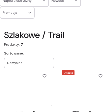
Napęd elektryczny
Nowość
Promocja
Koniec filtrów
Szlakowe / Trail
Produkty:
7
Lista produktów
Sortowanie:
Domyślne
Okazja