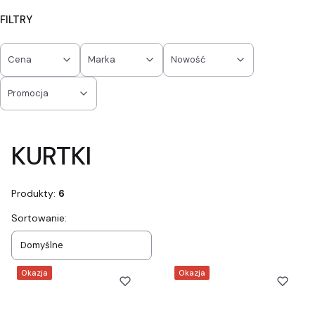
FILTRY
Cena
Marka
Nowość
Promocja
Koniec filtrów
KURTKI
Produkty:
6
Lista produktów
Sortowanie:
Domyślne
Okazja
Okazja