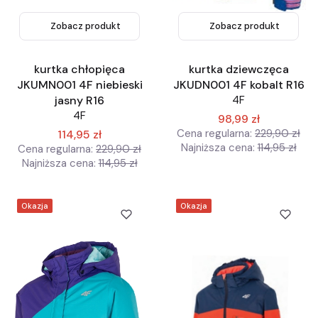
Zobacz produkt
Zobacz produkt
kurtka chłopięca
kurtka dziewczęca
JKUMN001 4F niebieski
JKUDN001 4F kobalt R16
jasny R16
4F
4F
98,99 zł
Cena regularna:
229,90 zł
114,95 zł
Najniższa cena:
114,95 zł
Cena regularna:
229,90 zł
Najniższa cena:
114,95 zł
Okazja
Okazja