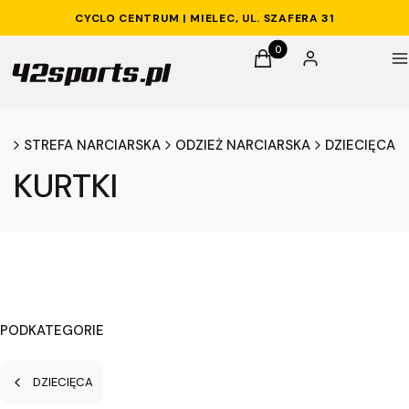
CYCLO CENTRUM | MIELEC, UL. SZAFERA 31
Produkty w koszyku: 0. 
Koszyk
Zaloguj się
M
na
STREFA NARCIARSKA
ODZIEŻ NARCIARSKA
DZIECIĘCA
KURTKI
PODKATEGORIE
DZIECIĘCA