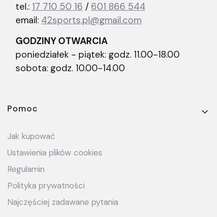
tel.:
17 710 50 16
/
601 866 544
email:
42sports.pl@gmail.com
GODZINY OTWARCIA
poniedziałek - piątek: godz. 11.00-18.00
sobota: godz. 10.00-14.00
Linki w stopce
Pomoc
Jak kupować
Ustawienia plików cookies
Regulamin
Polityka prywatności
Najczęściej zadawane pytania