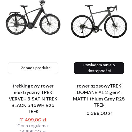
Powiadom mnie o
Zobacz produkt
Zobacz produkt
dostępności
trekkingowy rower
rower szosowyTREK
elektryczny TREK
DOMANE AL 2 gen4
VERVE+ 3 SATIN TREK
MATT lithium Grey R25
BLACK 545WH R25
TREK
TREK
Cena
5 399,00 zł
11 499,00 zł
Cena regularna:
14 699,00 zł