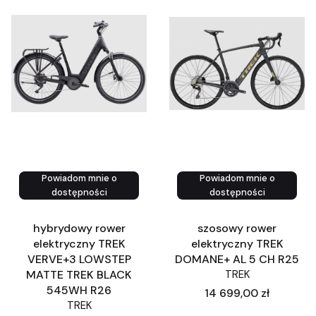
Powiadom mnie o
Powiadom mnie o
Zobacz produkt
Zobacz produkt
dostępności
dostępności
hybrydowy rower
szosowy rower
elektryczny TREK
elektryczny TREK
VERVE+3 LOWSTEP
DOMANE+ AL 5 CH R25
MATTE TREK BLACK
TREK
545WH R26
Cena
14 699,00 zł
TREK