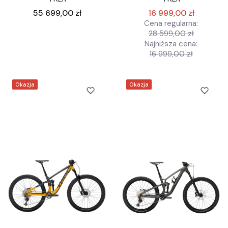
Cena
55 699,00 zł
16 999,00 zł
Cena regularna:
28 599,00 zł
Najniższa cena:
16 999,00 zł
Okazja
Okazja