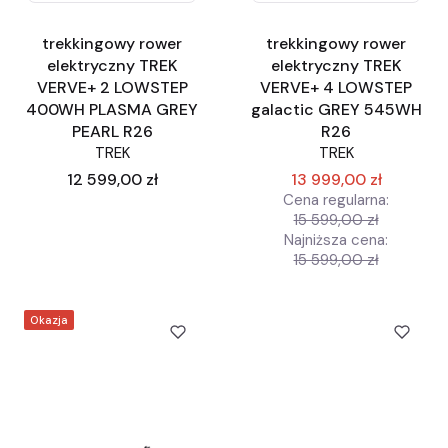
trekkingowy rower
trekkingowy rower
elektryczny TREK
elektryczny TREK
VERVE+ 2 LOWSTEP
VERVE+ 4 LOWSTEP
400WH PLASMA GREY
galactic GREY 545WH
PEARL R26
R26
TREK
TREK
Cena
12 599,00 zł
13 999,00 zł
Cena regularna:
15 599,00 zł
Najniższa cena:
15 599,00 zł
Okazja