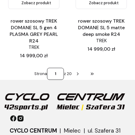
Zobacz produkt
Zobacz produkt
rower szosowy TREK
rower szosowy TREK
DOMANE SL 5 gen 4
DOMANE SL 5 matte
PLASMA GREY PEARL
deep smoke R24
R24
TREK
TREK
Cena
14 999,00 zł
Cena
14 999,00 zł
Strona
z 20
Przejdź do ostatniej st
CYCLO CENTRUM
| Mielec |
ul. Szafera 31