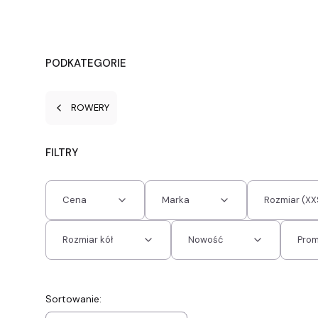
PODKATEGORIE
ROWERY
FILTRY
Cena
Marka
Rozmiar (X
Rozmiar kół
Nowość
Pro
Koniec filtrów
Lista produktów
Sortowanie: