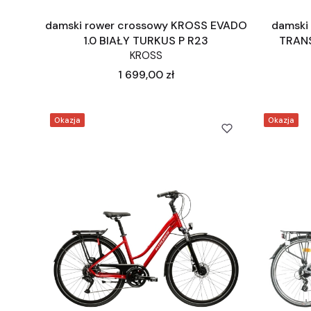
damski rower crossowy KROSS EVADO
damski
1.0 BIAŁY TURKUS P R23
TRANS
KROSS
Cena
1 699,00 zł
Okazja
Okazja