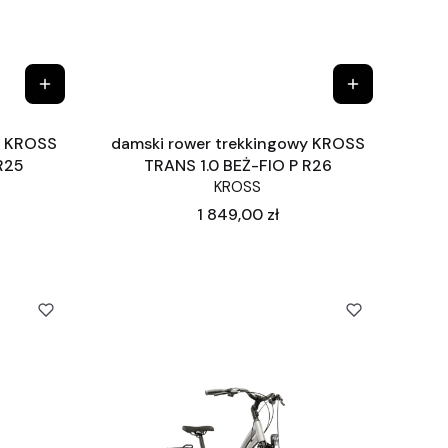
y KROSS
damski rower trekkingowy KROSS
R25
TRANS 1.0 BEŻ-FIO P R26
KROSS
Cena
1 849,00 zł