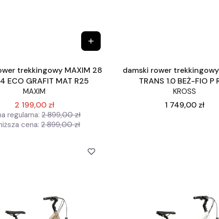
ower trekkingowy MAXIM 28
damski rower trekkingow
.4 ECO GRAFIT MAT R25
TRANS 1.0 BEŻ-FIO P 
MAXIM
KROSS
Cena
2 199,00 zł
1 749,00 zł
a regularna:
2 899,00 zł
niższa cena:
2 899,00 zł