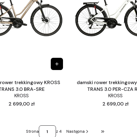
 rower trekkingowy KROSS
damski rower trekkingow
TRANS 3.0 BRA-SRE
TRANS 3.0 PER-CZA 
KROSS
KROSS
Cena
Cena
2 699,00 zł
2 699,00 zł
Strona
z 4
Następna
Przejdź do ostatni