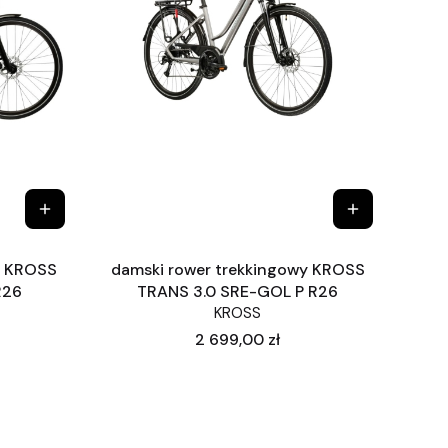
y KROSS
damski rower trekkingowy KROSS
R26
TRANS 3.0 SRE-GOL P R26
KROSS
Cena
2 699,00 zł
ej strony z produktami