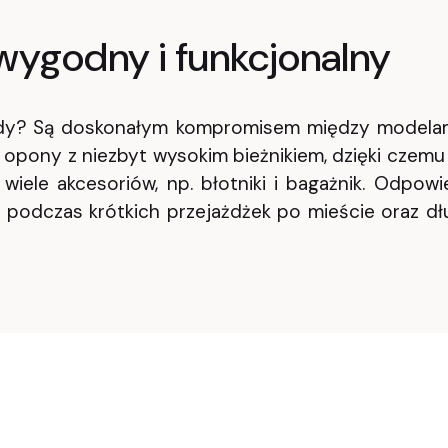
wygodny i funkcjonalny
ady? Są doskonałym kompromisem między modelami 
ony z niezbyt wysokim bieżnikiem, dzięki czemu do
iele akcesoriów, np. błotniki i bagażnik. Odpow
ę podczas krótkich przejażdżek po mieście oraz d