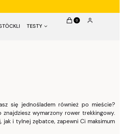
Produkty w koszyku: 0. Zobacz 
Koszyk
Zaloguj się
STÖCKLI
TESTY
zasz się jednośladem również po mieście?
 znajdziesz wymarzony rower trekkingowy.
, jak i tylnej zębatce, zapewni Ci maksimum