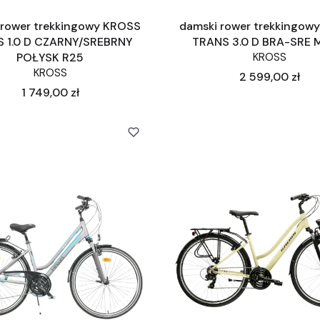
 rower trekkingowy KROSS
damski rower trekkingow
 1.0 D CZARNY/SREBRNY
TRANS 3.0 D BRA-SRE 
POŁYSK R25
KROSS
KROSS
Cena
2 599,00 zł
Cena
1 749,00 zł