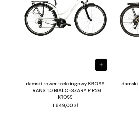
damski rower trekkingowy KROSS
damski
TRANS 1.0 BIAŁO-SZARY P R26
KROSS
Cena
1 849,00 zł