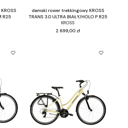
y KROSS
damski rower trekkingowy KROSS
M R25
TRANS 3.0 ULTRA BIAŁY/HOLO P R25
KROSS
Cena
2 699,00 zł