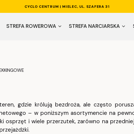
CYCLO CENTRUM | MIELEC, UL. SZAFERA 31
STREFA ROWEROWA
STREFA NARCIARSKA
EKKINGOWE
eren, gdzie królują bezdroża, ale często porus
ternetowego – w poniższym asortymencie na pewno
 osprzęt i wiele przerzutek, zarówno na przedniej
rzejażdżki.