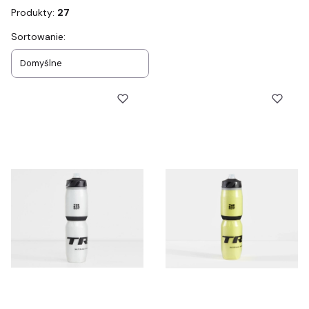
Produkty:
27
Lista produktów
Sortowanie:
Domyślne