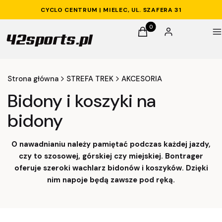
CYCLO CENTRUM | MIELEC, UL. SZAFERA 31
Produkty w koszyku: 0. 
Koszyk
Zaloguj się
M
Strona główna
STREFA TREK
AKCESORIA
Bidony i koszyki na
bidony
O nawadnianiu należy pamiętać podczas każdej jazdy,
czy to szosowej, górskiej czy miejskiej. Bontrager
oferuje szeroki wachlarz bidonów i koszyków. Dzięki
nim napoje będą zawsze pod ręką.