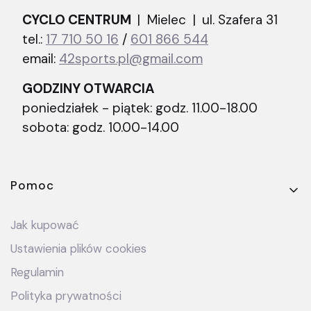
CYCLO CENTRUM
| Mielec |
ul. Szafera 31
tel.:
17 710 50 16
/
601 866 544
email:
42sports.pl@gmail.com
GODZINY OTWARCIA
poniedziałek - piątek: godz. 11.00-18.00
sobota: godz. 10.00-14.00
Linki w stopce
Pomoc
Jak kupować
Ustawienia plików cookies
Regulamin
Polityka prywatności