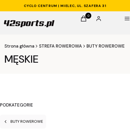
CYCLO CENTRUM | MIELEC, UL. SZAFERA 31
Produkty w koszyku: 0. 
Koszyk
Zaloguj się
M
Strona główna
STREFA ROWEROWA
BUTY ROWEROWE
MĘSKIE
PODKATEGORIE
BUTY ROWEROWE