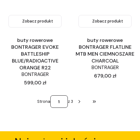
Zobacz produkt
Zobacz produkt
buty rowerowe
buty rowerowe
BONTRAGER EVOKE
BONTRAGER FLATLINE
BATTLESHIP
MTB MEN CIEMNOSZARE
BLUE/RADIOACTIVE
CHARCOAL
ORANGE R22
BONTRAGER
BONTRAGER
Cena
679,00 zł
Cena
599,00 zł
Strona
z 3
Przejdź do ostatniej st