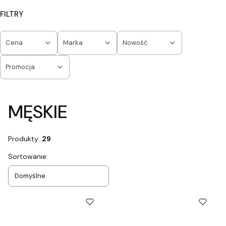
FILTRY
Cena
Marka
Nowość
Promocja
Koniec filtrów
MĘSKIE
Produkty:
29
Lista produktów
Sortowanie:
Domyślne