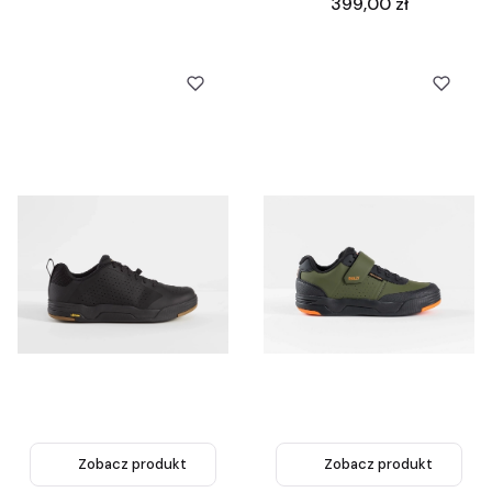
Cena
399,00 zł
Zobacz produkt
Zobacz produkt