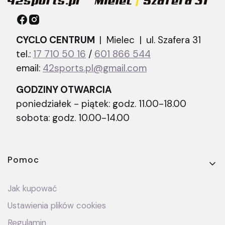
CYCLO CENTRUM
| Mielec |
ul. Szafera 31
tel.:
17 710 50 16
/
601 866 544
email:
42sports.pl@gmail.com
GODZINY OTWARCIA
poniedziałek - piątek: godz. 11.00-18.00
sobota: godz. 10.00-14.00
Linki w stopce
Pomoc
Jak kupować
Ustawienia plików cookies
Regulamin