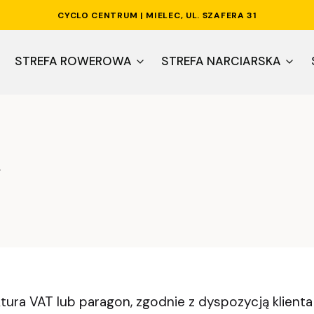
CYCLO CENTRUM | MIELEC, UL. SZAFERA 31
STREFA ROWEROWA
STREFA NARCIARSKA
y
tura VAT lub paragon, zgodnie z dyspozycją klient