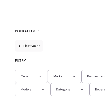
PODKATEGORIE
Elektryczne
FILTRY
Cena
Marka
Rozmiar ram
Modele
Kategorie
Roczn
Koniec filtrów