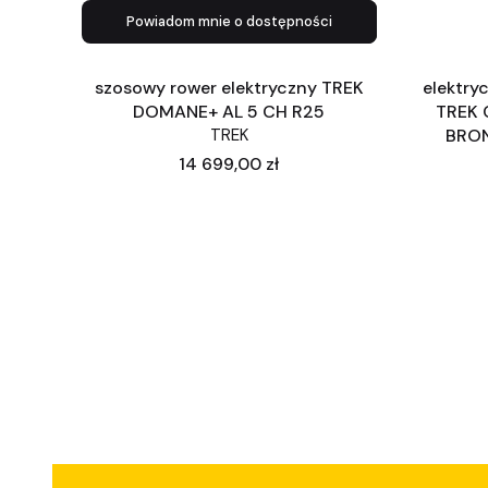
Powiadom mnie o dostępności
szosowy rower elektryczny TREK
elektry
DOMANE+ AL 5 CH R25
TREK 
TREK
BRON
Cena
14 699,00 zł