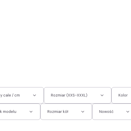
y cale / cm
Rozmiar (XXS-XXXL)
Kolor
ik modelu
Rozmiar kół
Nowość