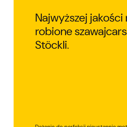
Najwyższej jakości 
robione szawajcars
Stöckli.
Dążenie do perfekcji nieustannie mo