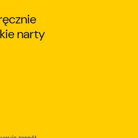
ręcznie
kie narty
tywuje zespół