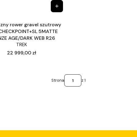
czny rower gravel szutrowy
CHECKPOINT+SL 5MATTE
ZE AGE/DARK WEB R26
TREK
Cena
22 999,00 zł
Strona
z 1