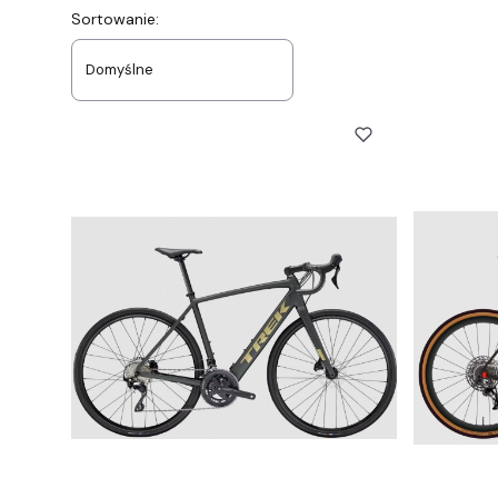
Lista produktów
Sortowanie:
Domyślne