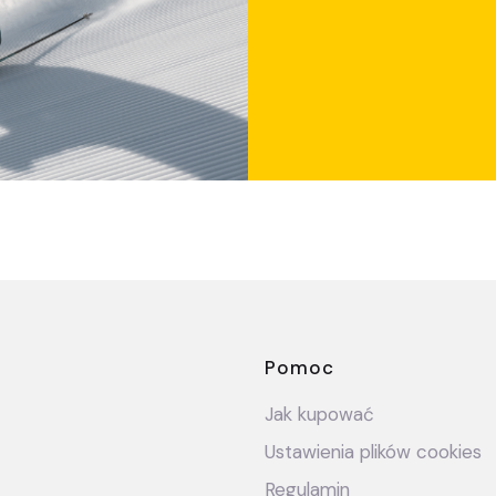
Linki w stop
Pomoc
Jak kupować
Ustawienia plików cookies
Regulamin