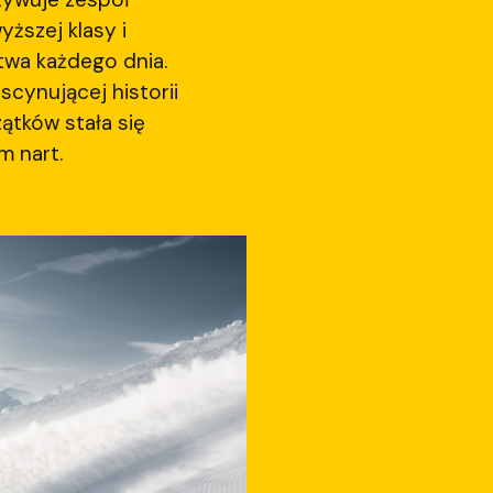
ższej klasy i
twa każdego dnia.
scynującej historii
ątków stała się
 nart.