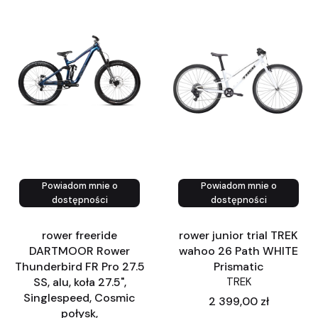
Powiadom mnie o
Powiadom mnie o
Zobacz produkt
dostępności
dostępności
rower freeride
rower junior trial TREK
DARTMOOR Rower
wahoo 26 Path WHITE
Thunderbird FR Pro 27.5
Prismatic
SS, alu, koła 27.5",
TREK
Singlespeed, Cosmic
Cena
2 399,00 zł
połysk,