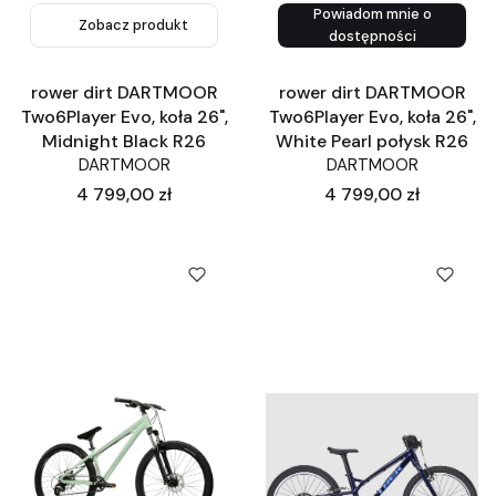
Powiadom mnie o
Zobacz produkt
Zobacz produkt
dostępności
rower dirt DARTMOOR
rower dirt DARTMOOR
Two6Player Evo, koła 26",
Two6Player Evo, koła 26",
Midnight Black R26
White Pearl połysk R26
DARTMOOR
DARTMOOR
Cena
Cena
4 799,00 zł
4 799,00 zł