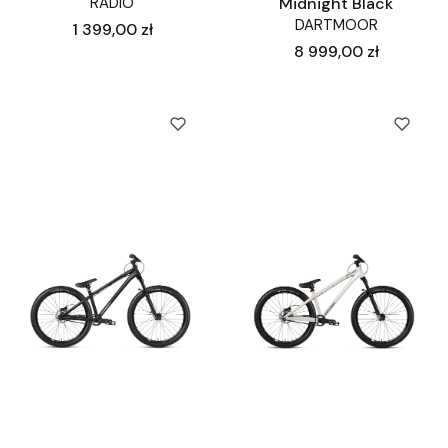
RADIO
Midnight Black
DARTMOOR
Cena
1 399,00 zł
Cena
8 999,00 zł