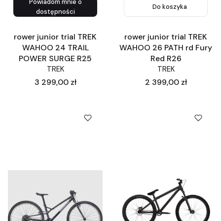
Powiadom mnie o
Do koszyka
dostępności
rower junior trial TREK
rower junior trial TREK
WAHOO 24 TRAIL
WAHOO 26 PATH rd Fury
POWER SURGE R25
Red R26
TREK
TREK
Cena
Cena
3 299,00 zł
2 399,00 zł