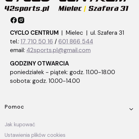
CYCLO CENTRUM
| Mielec |
ul. Szafera 31
tel.:
17 710 50 16
/
601 866 544
email:
42sports.pl@gmail.com
GODZINY OTWARCIA
poniedziałek - piątek: godz. 11.00-18.00
sobota: godz. 10.00-14.00
Linki w stopce
Pomoc
Jak kupować
Ustawienia plików cookies