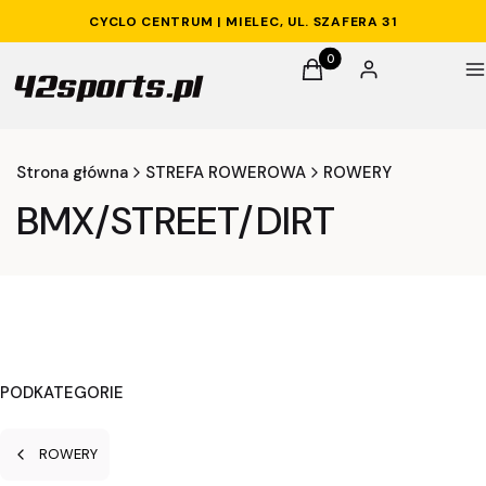
CYCLO CENTRUM | MIELEC, UL. SZAFERA 31
Produkty w koszyku: 0. 
Koszyk
Zaloguj się
M
Strona główna
STREFA ROWEROWA
ROWERY
BMX/STREET/DIRT
PODKATEGORIE
ROWERY