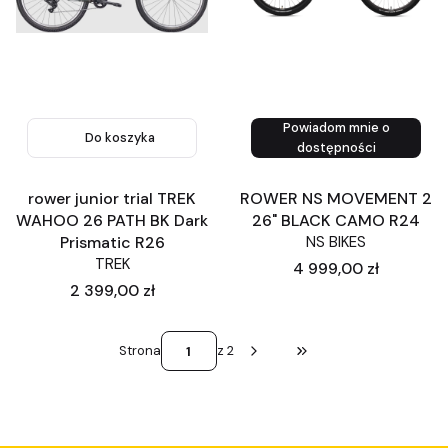
Powiadom mnie o
Do koszyka
dostępności
rower junior trial TREK
ROWER NS MOVEMENT 2
WAHOO 26 PATH BK Dark
26" BLACK CAMO R24
Prismatic R26
NS BIKES
TREK
Cena
4 999,00 zł
Cena
2 399,00 zł
Strona
z 2
Przejdź do ostatniej st