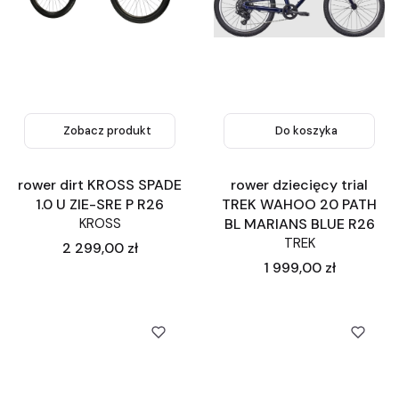
Zobacz produkt
Do koszyka
rower dirt KROSS SPADE
rower dziecięcy trial
1.0 U ZIE-SRE P R26
TREK WAHOO 20 PATH
KROSS
BL MARIANS BLUE R26
TREK
Cena
2 299,00 zł
Cena
1 999,00 zł