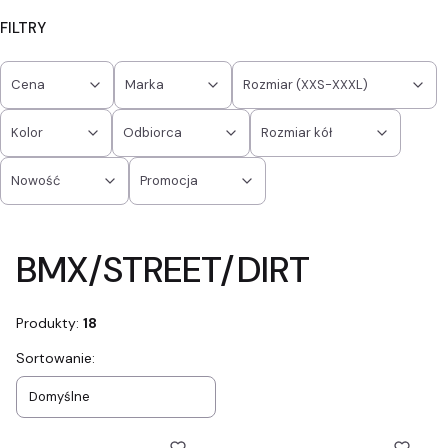
FILTRY
Cena
Marka
Rozmiar (XXS-XXXL)
Kolor
Odbiorca
Rozmiar kół
Nowość
Promocja
Koniec filtrów
BMX/STREET/DIRT
Produkty:
18
Lista produktów
Sortowanie:
Domyślne