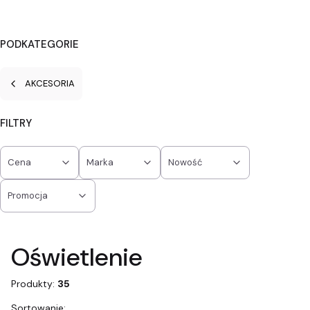
PODKATEGORIE
AKCESORIA
FILTRY
Cena
Marka
Nowość
Promocja
Koniec filtrów
Oświetlenie
Produkty:
35
Sortowanie: