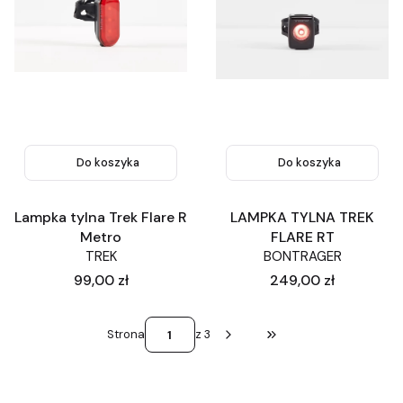
Do koszyka
Do koszyka
Lampka tylna Trek Flare R
LAMPKA TYLNA TREK
Metro
FLARE RT
TREK
BONTRAGER
Cena
Cena
99,00 zł
249,00 zł
Strona
z 3
Przejdź do ostatniej st