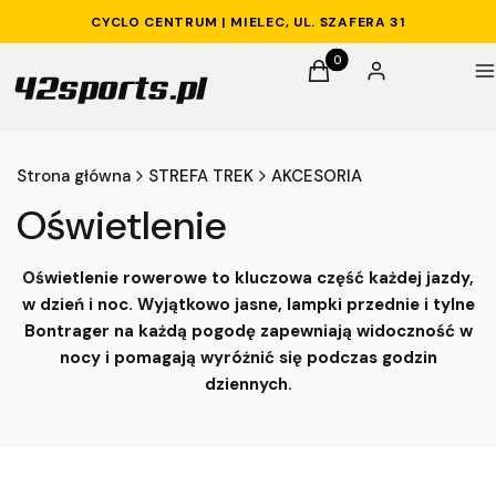
CYCLO CENTRUM | MIELEC, UL. SZAFERA 31
Produkty w koszyku: 0. 
Koszyk
Zaloguj się
M
Strona główna
STREFA TREK
AKCESORIA
Oświetlenie
Oświetlenie rowerowe to kluczowa część każdej jazdy,
w dzień i noc. Wyjątkowo jasne, lampki przednie i tylne
Bontrager na każdą pogodę zapewniają widoczność w
nocy i pomagają wyróżnić się podczas godzin
dziennych.