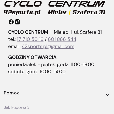
CYCLO CENTRUM
| Mielec |
ul. Szafera 31
tel.:
17 710 50 16
/
601 866 544
email:
42sports.pl@gmail.com
GODZINY OTWARCIA
poniedziałek - piątek: godz. 11.00-18.00
sobota: godz. 10.00-14.00
Linki w stopce
Pomoc
Jak kupować