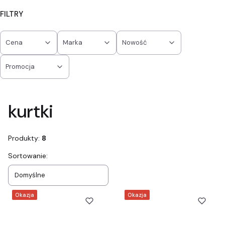
FILTRY
Cena
Marka
Nowość
Promocja
Koniec filtrów
kurtki
Produkty:
8
Lista produktów
Sortowanie:
Domyślne
Okazja
Okazja