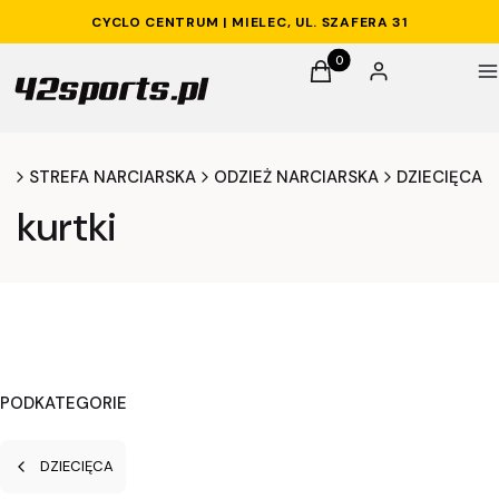
CYCLO CENTRUM | MIELEC, UL. SZAFERA 31
Produkty w koszyku: 0. 
Koszyk
Zaloguj się
M
na
STREFA NARCIARSKA
ODZIEŻ NARCIARSKA
DZIECIĘCA
kurtki
PODKATEGORIE
DZIECIĘCA