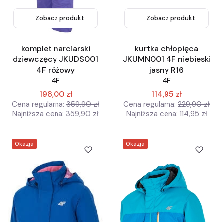
Zobacz produkt
Zobacz produkt
komplet narciarski
kurtka chłopięca
dziewczęcy JKUDS001
JKUMN001 4F niebieski
4F różowy
jasny R16
4F
4F
198,00 zł
114,95 zł
Cena regularna:
359,90 zł
Cena regularna:
229,90 zł
Najniższa cena:
359,90 zł
Najniższa cena:
114,95 zł
Okazja
Okazja