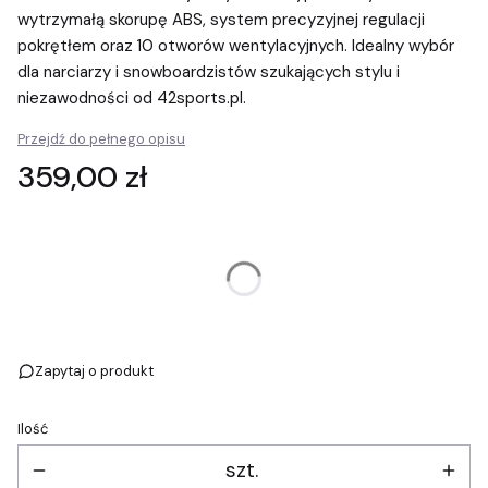
wytrzymałą skorupę ABS, system precyzyjnej regulacji
pokrętłem oraz 10 otworów wentylacyjnych. Idealny wybór
dla narciarzy i snowboardzistów szukających stylu i
niezawodności od 42sports.pl.
Przejdź do pełnego opisu
Cena
359,00 zł
Wybierz wariant produktu:
Poszczególne warianty mogą różnić się ceną
Zapytaj o produkt
Ilość
szt.