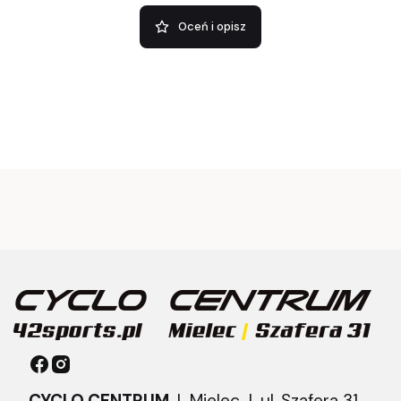
Oceń i opisz
CYCLO CENTRUM
| Mielec |
ul. Szafera 31