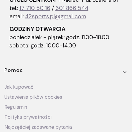
tel.:
17 710 50 16
/
601 866 544
email:
42sports.pl@gmail.com
GODZINY OTWARCIA
poniedziałek - piątek: godz. 11.00-18.00
sobota: godz. 10.00-14.00
Linki w stopce
Pomoc
Jak kupować
Ustawienia plików cookies
Regulamin
Polityka prywatności
Najczęściej zadawane pytania