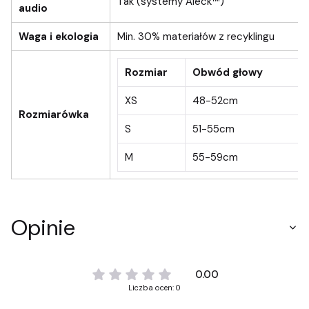
Tak (systemy Aleck™)
audio
Waga i ekologia
Min. 30% materiałów z recyklingu
Rozmiar
Obwód głowy
XS
48-52cm
Rozmiarówka
S
51-55cm
M
55-59cm
Opinie
0.00
Liczba ocen: 0