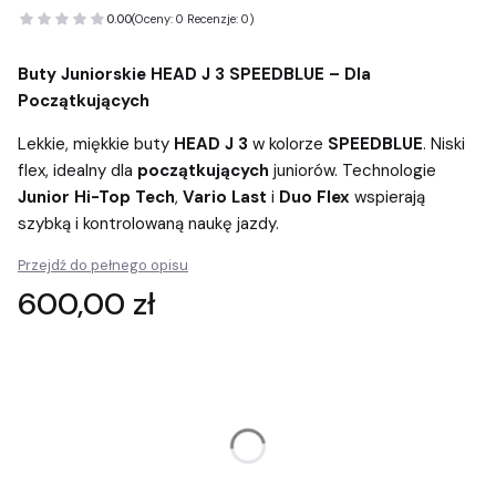
0.00
(Oceny: 0 Recenzje: 0)
Buty Juniorskie HEAD J 3 SPEEDBLUE – Dla
Początkujących
Lekkie, miękkie buty
HEAD J 3
w kolorze
SPEEDBLUE
. Niski
flex, idealny dla
początkujących
juniorów. Technologie
Junior Hi-Top Tech
,
Vario Last
i
Duo Flex
wspierają
szybką i kontrolowaną naukę jazdy.
Przejdź do pełnego opisu
Cena
600,00 zł
Wybierz wariant produktu:
Poszczególne warianty mogą różnić się ceną
*
Rozmiar buta (mm)