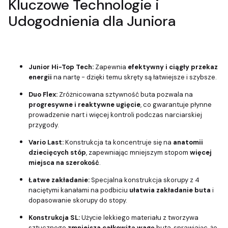
Kluczowe Technologie i
Udogodnienia dla Juniora
Junior Hi-Top Tech:
Zapewnia
efektywny i ciągły przekaz
energii
na nartę - dzięki temu skręty są łatwiejsze i szybsze.
Duo Flex:
Zróżnicowana sztywność buta pozwala na
progresywne i reaktywne ugięcie
, co gwarantuje płynne
prowadzenie nart i więcej kontroli podczas narciarskiej
przygody.
Vario Last:
Konstrukcja ta koncentruje się na
anatomii
dziecięcych stóp
, zapewniając mniejszym stopom
więcej
miejsca na szerokość
.
Łatwe zakładanie:
Specjalna konstrukcja skorupy z 4
naciętymi kanałami na podbiciu
ułatwia zakładanie buta
i
dopasowanie skorupy do stopy.
Konstrukcja SL:
Użycie lekkiego materiału z tworzywa
sztucznego
zmniejsza całkowitą wagę
buta, sprawiając, że