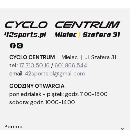
CYCLO CENTRUM
| Mielec |
ul. Szafera 31
tel.:
17 710 50 16
/
601 866 544
email:
42sports.pl@gmail.com
GODZINY OTWARCIA
poniedziałek - piątek: godz. 11.00-18.00
sobota: godz. 10.00-14.00
Linki w stopce
Pomoc