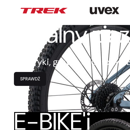
Totalny zj
elektryki, gravel, enduro,
SPRAWDŹ
E-BIKE'i