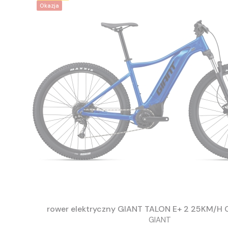
Okazja
ELEKTRYCZNE
rower elektryczny GIANT TALON E+ 2 25KM/H
Poznaj nowy wymiar jazdy – w ka
GIANT
elektryczne” w 42sports znajdzies