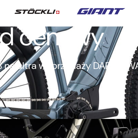
azd cenowy
 MTB na ultra wyprzedaży DARM