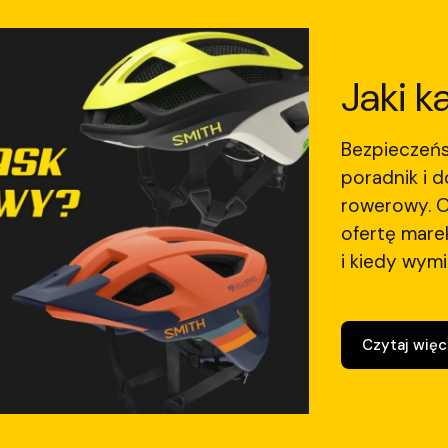
Jaki k
Bezpieczeńs
poradnik i d
rowerowy. 
ofertę mare
i kiedy wymi
Czytaj więc