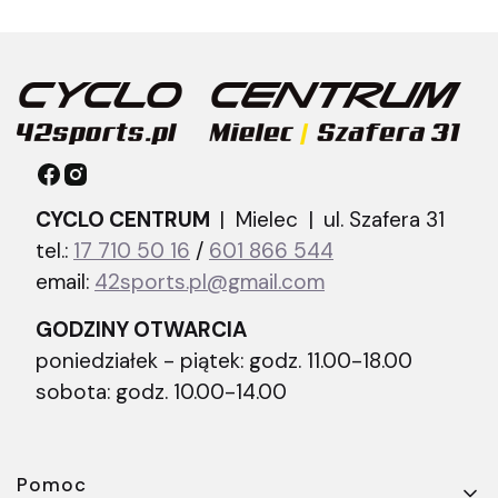
CYCLO CENTRUM
| Mielec |
ul. Szafera 31
tel.:
17 710 50 16
/
601 866 544
email:
42sports.pl@gmail.com
GODZINY OTWARCIA
poniedziałek - piątek: godz. 11.00-18.00
sobota: godz. 10.00-14.00
Linki w stopce
Pomoc