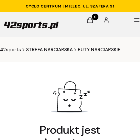
CYCLO CENTRUM | MIELEC, UL. SZAFERA 31
Produkty w koszyku: 0. 
Koszyk
Zaloguj się
M
42sports
STREFA NARCIARSKA
BUTY NARCIARSKIE
Produkt jest